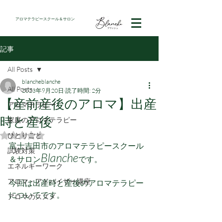
アロマテラピースクール＆サロン
記事
All Posts
blancheblanche
All Posts
2023年9月20日
読了時間: 2分
【産前産後のアロマ】出産
アロマテラピー
時と産後
家庭のアロマテラピー
ひとりごと
5つ星のうちNaNと評価されています。
富士吉田市のアロマテラピースクール
試験対策
Blanche
＆サロン
です。
エネルギーワーク
アロマ・アドバイザー講座
今回は出産時と産後のアロマテラピー
についてです。
アロマのススメ