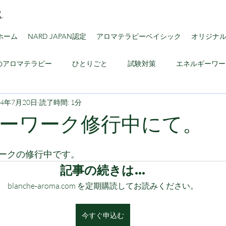
ホーム
NARD JAPAN認定
アロマテラピーベイシック
オリジナ
のアロマテラピー
ひとりごと
試験対策
エネルギーワー
24年7月20日
読了時間: 1分
ロマのススメ
ーワーク修行中にて。
と評価されています。
ークの修行中です。
記事の続きは…
blanche-aroma.com を定期購読してお読みください。
今すぐ申込む