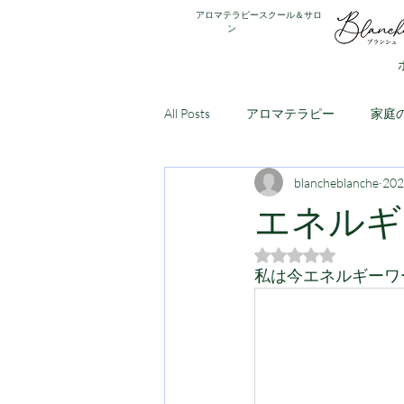
アロマテラピースクール＆サロ
ン
All Posts
アロマテラピー
家庭
blancheblanche
20
アロマ・アドバイザー講座
ア
エネルギ
5つ星のうちNaN
私は今エネルギーワ