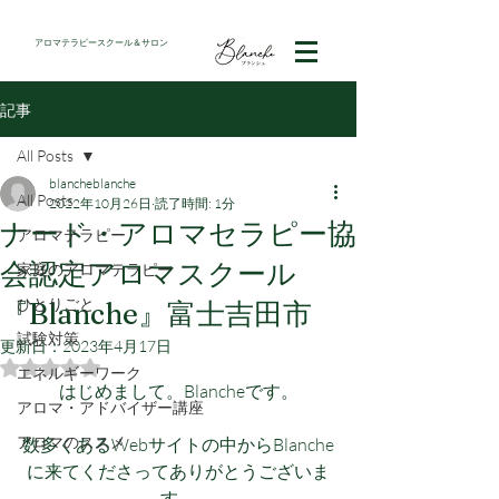
アロマテラピースクール＆サロン
記事
All Posts
blancheblanche
All Posts
2022年10月26日
読了時間: 1分
ナード・アロマセラピー協
アロマテラピー
会認定アロマスクール
家庭のアロマテラピー
ひとりごと
『Blanche』富士吉田市
試験対策
更新日：
2023年4月17日
5つ星のうちNaNと評価されています。
エネルギーワーク
はじめまして。Blancheです。
アロマ・アドバイザー講座
アロマのススメ
数多くあるWebサイトの中からBlanche
に来てくださってありがとうございま
す。