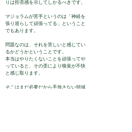
りは拒否感を示してしかるべきです。
マジョラムが苦手というのは「神経を
張り巡らして頑張ってる」ということ
でもあります。
問題なのは、それを苦しいと感じてい
るかどうかということです。
本当はやりたくないことを頑張ってや
っていると、その歪により嗅覚が不快
と感じ取ります。
そこはまだ必要だから手放さない領域
なのかもしれないし、今はまだ認識で
きない世界かもしれないので、無理し
て掘り起こす必要はありません。無理
やり緩める必要もありません。
（私は苦手な香りにも好奇心と探求心
で頭から突っ込んでいきますが、皆様