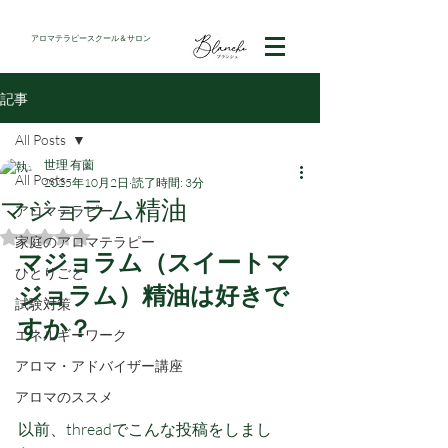
アロマテラピースクール＆サロン
記事
All Posts
世理 有薗
All Posts
2025年10月2日
読了時間: 3分
マジョラム精油
アロマテラピー
5つ星のうちNaNと評価されています。
家庭のアロマテラピー
マジョラム（スイートマ
ひとりごと
ジョラム）精油は好きで
試験対策
すか？
エネルギーワーク
アロマ・アドバイザー講座
アロマのススメ
以前、threadでこんな投稿をしまし