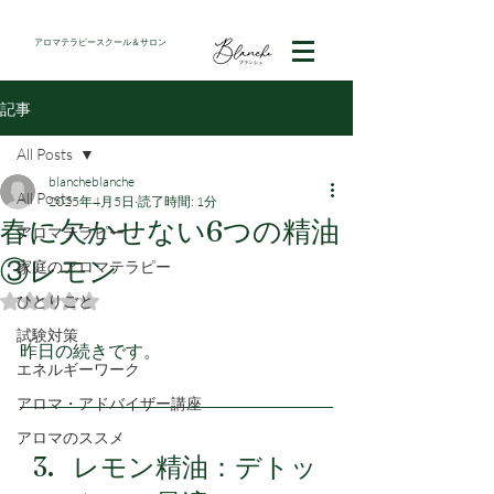
アロマテラピースクール＆サロン
記事
All Posts
blancheblanche
All Posts
2025年4月5日
読了時間: 1分
春に欠かせない6つの精油
アロマテラピー
③レモン
家庭のアロマテラピー
ひとりごと
5つ星のうちNaNと評価されています。
試験対策
昨日の続きです。
エネルギーワーク
アロマ・アドバイザー講座
アロマのススメ
レモン精油：デトッ