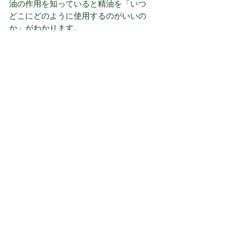
油の作用を知っていると精油を「いつ
どこにどのように使用するのがいいの
か」がわかります。
当校はNARD JAPAN　アロマ・アドバ
イザー資格認定校です。現在
キャンペ
ーン実施中
。
随時無料体験会を実施しています。
無料体験会申し込みはこちらから
Blancheのサロン部門にてブレンドアロ
マのセッションを受けられた場合、お
選びになった精油がどんなメッセージ
を伝えてきているのかをお伝えさせて
いただいております。