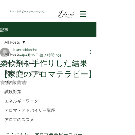
アロマテラピースクール＆サロン
記事
All Posts
blancheblanche
All Posts
2024年4月19日
読了時間: 6分
柔軟剤を手作りした結果
アロマテラピー
【家庭のアロマテラピー】
家庭のアロマテラピー
ひとりごと
5つ星のうちNaNと評価されています。
試験対策
エネルギーワーク
アロマ・アドバイザー講座
アロマのススメ
こんにちは。アロマテラピースクール