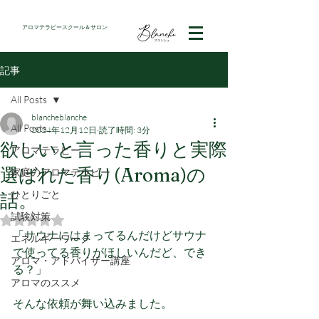
アロマテラピースクール＆サロン
記事
All Posts
blancheblanche
All Posts
2024年12月12日
読了時間: 3分
欲しいと言った香りと実際
アロマテラピー
選ばれた香り(Aroma)の
家庭のアロマテラピー
ひとりごと
話。
試験対策
5つ星のうちNaNと評価されています。
「サウナにはまってるんだけどサウナ
エネルギーワーク
で使ってる香りがほしいんだど、でき
アロマ・アドバイザー講座
る？」
アロマのススメ
そんな依頼が舞い込みました。