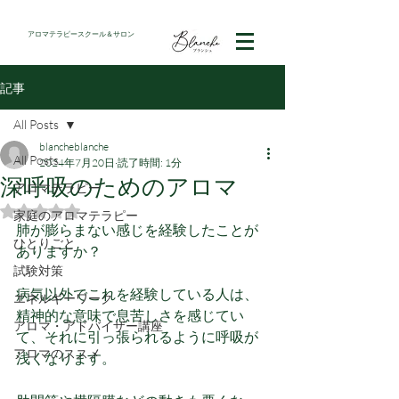
アロマテラピースクール＆サロン
記事
All Posts
blancheblanche
All Posts
2024年7月20日
読了時間: 1分
深呼吸のためのアロマ
アロマテラピー
5つ星のうちNaNと評価されています。
家庭のアロマテラピー
肺が膨らまない感じを経験したことが
ひとりごと
ありますか？
試験対策
病気以外でこれを経験している人は、
エネルギーワーク
精神的な意味で息苦しさを感じてい
アロマ・アドバイザー講座
て、それに引っ張られるように呼吸が
アロマのススメ
浅くなります。