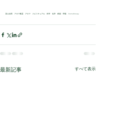
富士吉田　アロマ教室　アロマ　スピリチュアル　科学　化学　瞑想　呼吸　Aromatherapy
最新記事
すべて表示