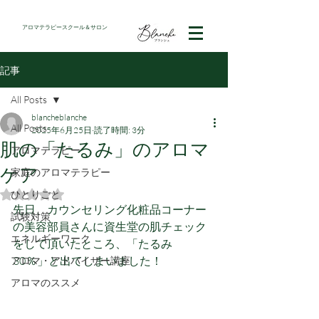
アロマテラピースクール＆サロン
記事
All Posts
blancheblanche
All Posts
2025年6月25日
読了時間: 3分
肌の「たるみ」のアロマ
アロマテラピー
ケア
家庭のアロマテラピー
ひとりごと
5つ星のうちNaNと評価されています。
先日、カウンセリング化粧品コーナー
試験対策
の美容部員さんに資生堂の肌チェック
エネルギーワーク
をして頂いたところ、「たるみ　
30％」と出てしまいました！
アロマ・アドバイザー講座
アロマのススメ