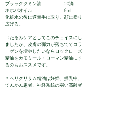
ブラッククミン油　　　　　20滴
ホホバオイル　　　　　　　8ml
化粧水の後に適量手に取り、顔に塗り
広げる。
⇒たるみケアとしてこのチョイスにし
ましたが、皮膚の弾力が落ちててコラ
ーゲンを増やしたいならロックローズ
精油をカモミール・ローマン精油にす
るのもおススメです。
＊ヘリクリサム精油は妊婦、授乳中、
てんかん患者、神経系統の弱い高齢者
の方の使用には注意が必要です。高濃
度・広範囲・多量・継続的使用は避
け、注意してご使用ください。