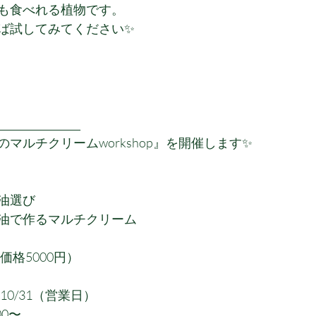
も食べれる植物です。
ば試してみてください✨
_________________
マルチクリームworkshop』を開催します✨
油選び
油で作るマルチクリーム
価格5000円）
〜10/31（営業日）
00〜