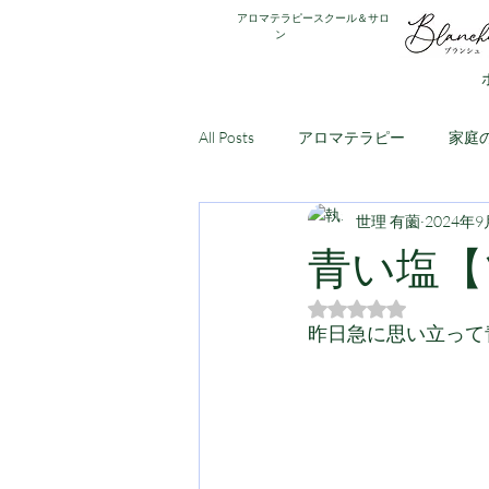
アロマテラピースクール＆サロ
ン
All Posts
アロマテラピー
家庭
世理 有薗
2024年
アロマ・アドバイザー講座
ア
青い塩【
5つ星のうちNaN
昨日急に思い立って