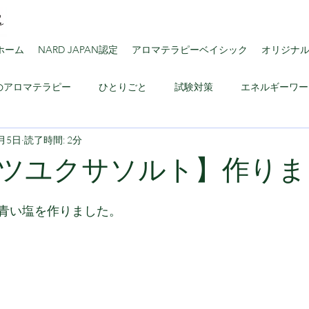
ホーム
NARD JAPAN認定
アロマテラピーベイシック
オリジナ
のアロマテラピー
ひとりごと
試験対策
エネルギーワー
9月5日
読了時間: 2分
ロマのススメ
ツユクサソルト】作りま
と評価されています。
青い塩を作りました。